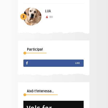
LUA
3
80
Participa!
LIKE
Això t’interessa…