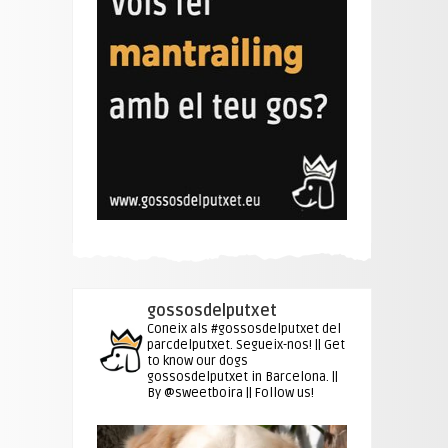
gossosdelputxet
Coneix als #gossosdelputxet del
parcdelputxet. Segueix-nos! || Get
to know our dogs
gossosdelputxet in Barcelona. ||
By @sweetboira || Follow us!