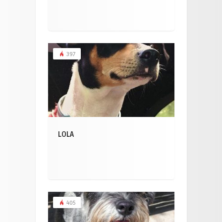
397
LOLA
405