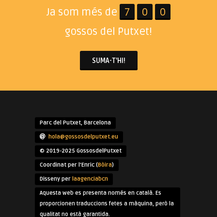
Ja som més de
7
0
0
gossos del Putxet!
SUMA-T'HI!
Parc del Putxet, Barcelona
hola@gossosdelputxet.eu
© 2019-2025 GossosdelPutxet
Coordinat per l'Enric (
Bòira
)
Disseny per
laagenciabcn
Aquesta web es presenta només en català. Es
proporcionen traduccions fetes a màquina, però la
qualitat no està garantida.