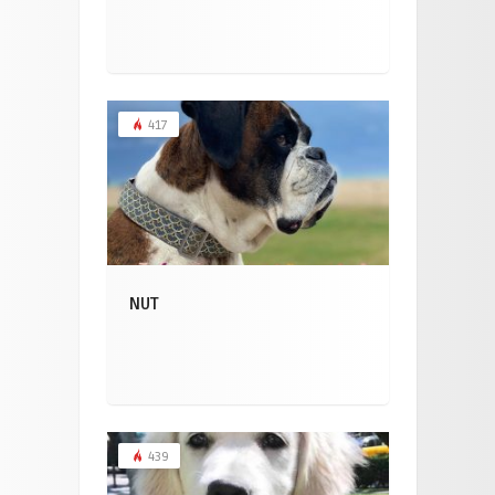
417
NUT
439