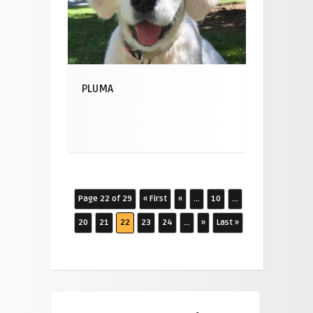
PLUMA
Page 22 of 29
« First
«
...
10
...
20
21
22
23
24
...
»
Last »