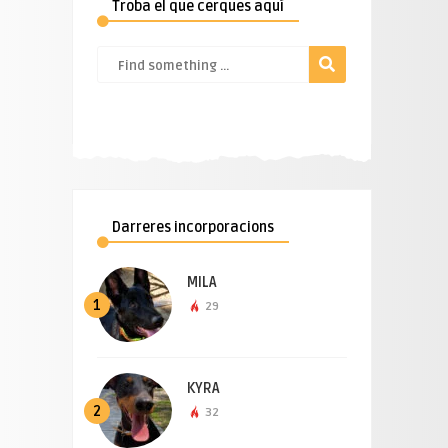
Troba el que cerques aquí
Darreres incorporacions
MILA
1
29
KYRA
2
32