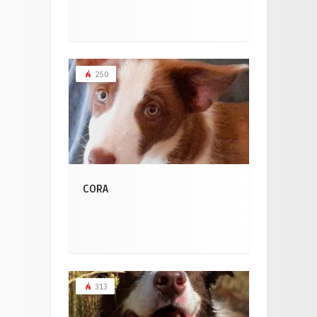
250
CORA
313