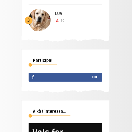
LUA
3
80
Participa!
LIKE
Això t’interessa…