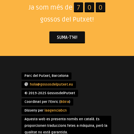
Ja som més de
7
0
0
gossos del Putxet!
SUMA-T'HI!
Parc del Putxet, Barcelona
hola@gossosdelputxet.eu
© 2019-2025 GossosdelPutxet
Coordinat per l'Enric (
Bòira
)
Disseny per
laagenciabcn
Aquesta web es presenta només en català. Es
proporcionen traduccions fetes a màquina, però la
qualitat no està garantida.