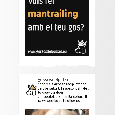
gossosdelputxet
Coneix als #gossosdelputxet del
parcdelputxet. Segueix-nos! || Get
to know our dogs
gossosdelputxet in Barcelona. ||
By @sweetboira || Follow us!