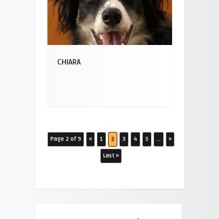
CHIARA
Page 2 of 9
«
1
2
3
4
5
...
»
Last »