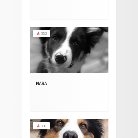
332
NARA
331