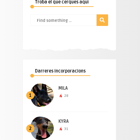
Troba el que cerques aquí
Darreres incorporacions
MILA
1
28
KYRA
2
31