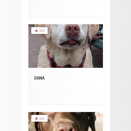
395
DANA
421