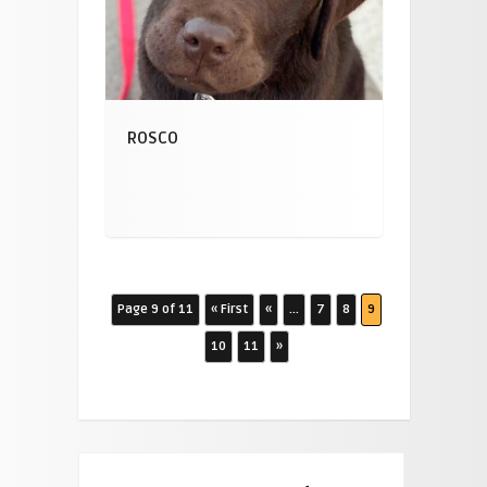
ROSCO
Page 9 of 11
« First
«
...
7
8
9
10
11
»