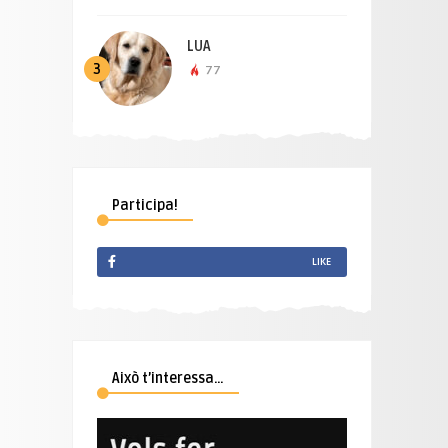
LUA
3
77
Participa!
LIKE
Això t’interessa…