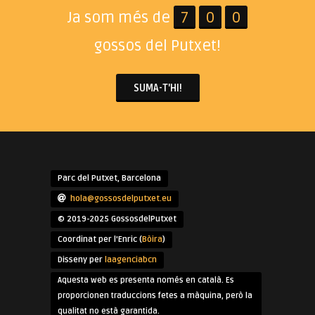
Ja som més de
7
0
0
gossos del Putxet!
SUMA-T'HI!
Parc del Putxet, Barcelona
hola@gossosdelputxet.eu
© 2019-2025 GossosdelPutxet
Coordinat per l'Enric (
Bòira
)
Disseny per
laagenciabcn
Aquesta web es presenta només en català. Es
proporcionen traduccions fetes a màquina, però la
qualitat no està garantida.