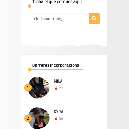
Troba el que cerques aquí
Darreres incorporacions
MILA
1
27
KYRA
2
30