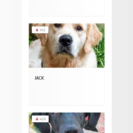
401
JACK
428