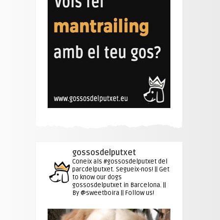
gossosdelputxet
Coneix als #gossosdelputxet del
parcdelputxet. Segueix-nos! || Get
to know our dogs
gossosdelputxet in Barcelona. ||
By @sweetboira || Follow us!