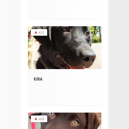
422
KIRA
408