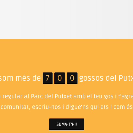
 som més de
7
0
0
gossos del Putx
regular al Parc del Putxet amb el teu gos i t'ag
 comunitat, escriu-nos i digue'ns qui ets i com és 
SUMA-T'HI!