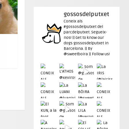
gossosdelputxet
Coneix als
#gossosdelputxet del
parcdelputxet. Segueix-
nos! || Get to know our
dogs gossosdelputxet in
Barcelona. || By
@sweetboira || Follow us!