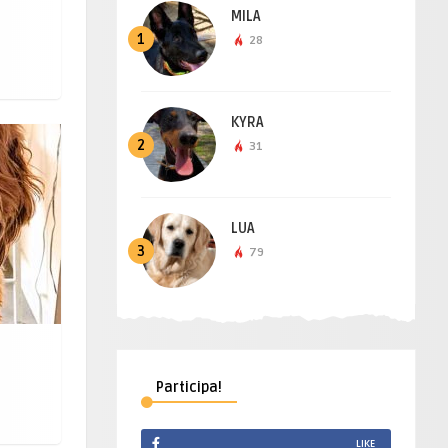
MILA
1
28
KYRA
2
31
LUA
3
79
Participa!
LIKE