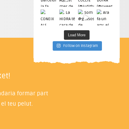
Load More
Follow on Instagram
et!
radaria formar part
el teu pelut.