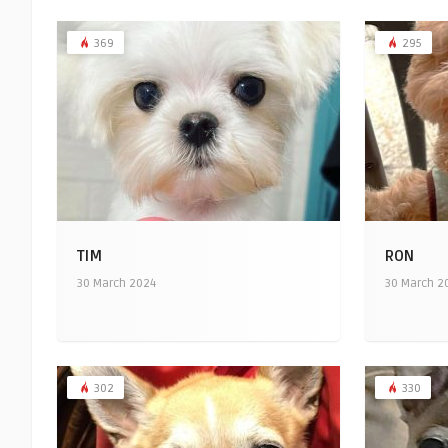
369
295
TIM
RON
30 March 2024
30 March 2
302
330