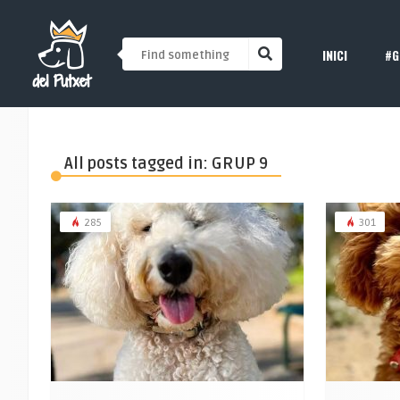
INICI
#G
All posts tagged in: GRUP 9
285
301