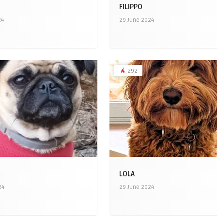
FILIPPO
24
29 June 2024
292
LOLA
24
29 June 2024