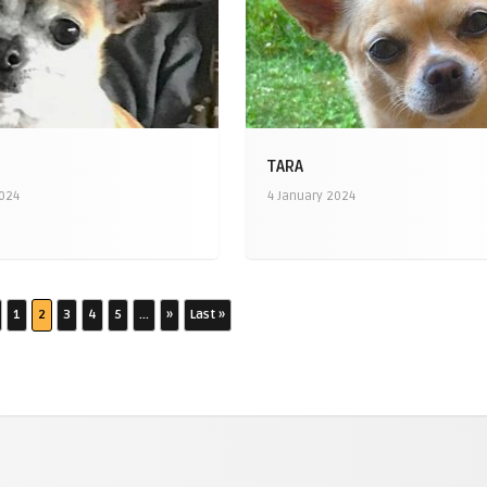
TARA
2024
4 January 2024
1
2
3
4
5
...
»
Last »