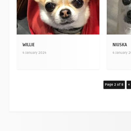
WILLIE
NIUSKA
4 January 2024
4 January 
Page 2 of 8
«