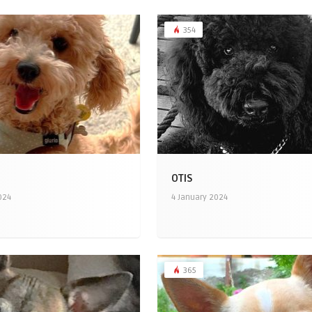
354
OTIS
024
4 January 2024
365