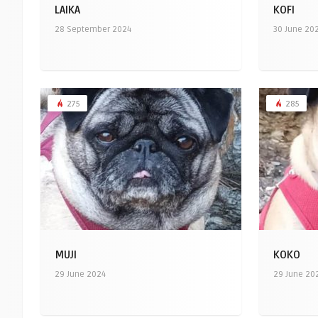
LAIKA
KOFI
28 September 2024
30 June 20
275
285
MUJI
KOKO
29 June 2024
29 June 20