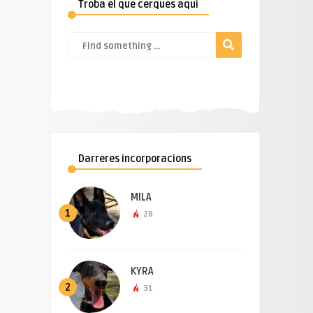
Troba el que cerques aquí
Darreres incorporacions
MILA
1
28
KYRA
2
31