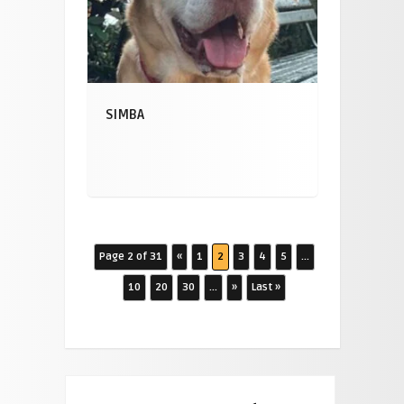
SIMBA
Page 2 of 31
«
1
2
3
4
5
...
10
20
30
...
»
Last »