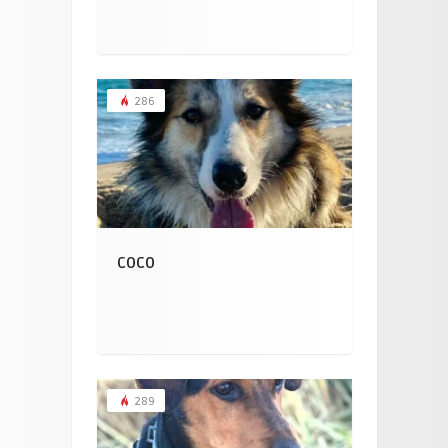
286
COCO
289