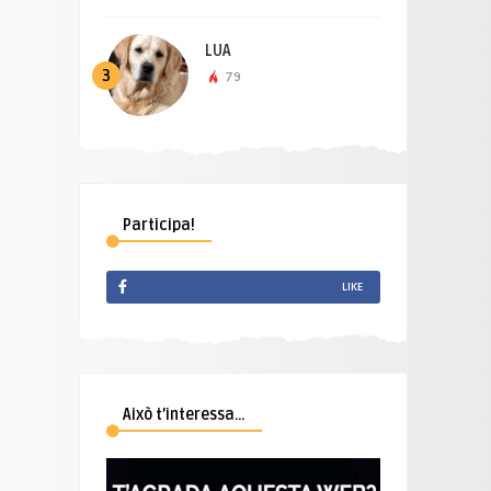
LUA
3
79
Participa!
LIKE
Això t’interessa…