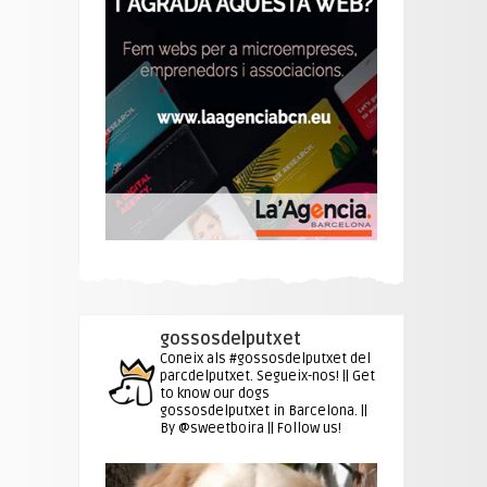
gossosdelputxet
Coneix als #gossosdelputxet del
parcdelputxet. Segueix-nos! || Get
to know our dogs
gossosdelputxet in Barcelona. ||
By @sweetboira || Follow us!