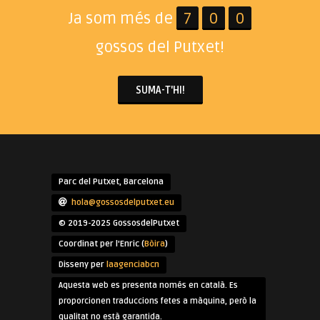
Ja som més de
7
0
0
gossos del Putxet!
SUMA-T'HI!
Parc del Putxet, Barcelona
hola@gossosdelputxet.eu
© 2019-2025 GossosdelPutxet
Coordinat per l'Enric (
Bòira
)
Disseny per
laagenciabcn
Aquesta web es presenta només en català. Es
proporcionen traduccions fetes a màquina, però la
qualitat no està garantida.