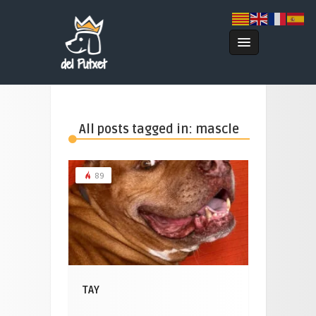
All posts tagged in: mascle
89
TAY