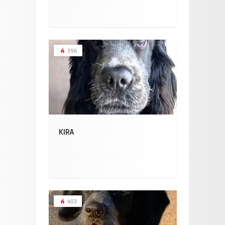
396
KIRA
403