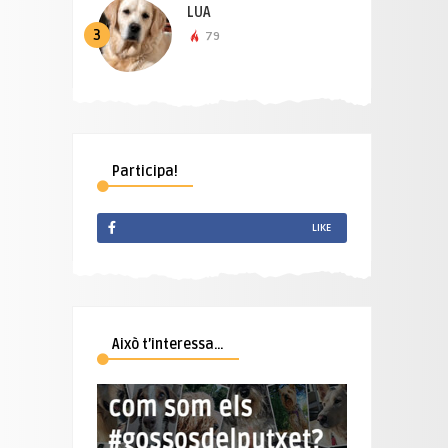
LUA
3
79
Participa!
LIKE
Això t’interessa…