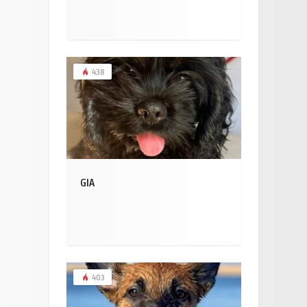
438
GIA
403