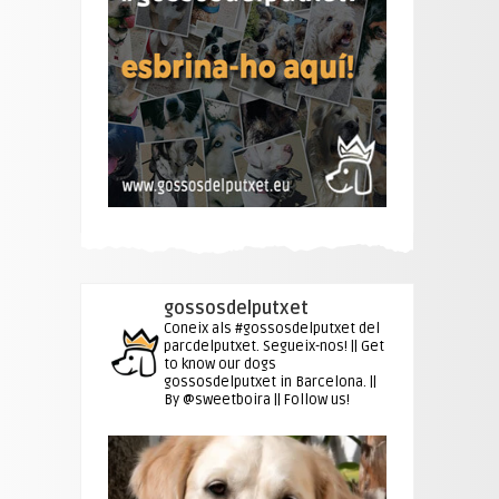
gossosdelputxet
Coneix als #gossosdelputxet del
parcdelputxet. Segueix-nos! || Get
to know our dogs
gossosdelputxet in Barcelona. ||
By @sweetboira || Follow us!