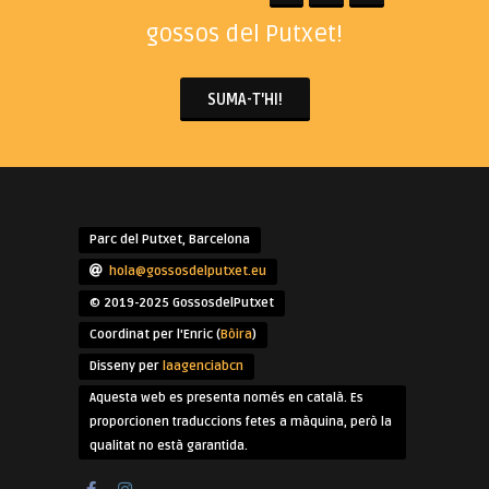
gossos del Putxet!
SUMA-T'HI!
Parc del Putxet, Barcelona
hola@gossosdelputxet.eu
© 2019-2025 GossosdelPutxet
Coordinat per l'Enric (
Bòira
)
Disseny per
laagenciabcn
Aquesta web es presenta només en català. Es
proporcionen traduccions fetes a màquina, però la
qualitat no està garantida.