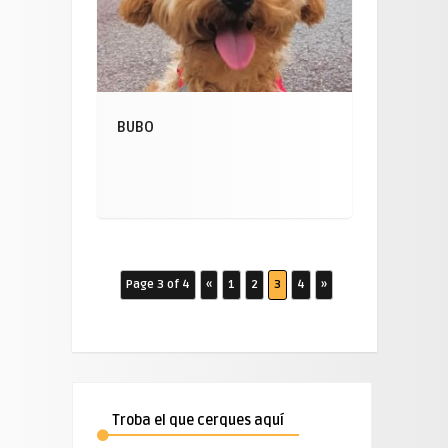
BUBO
Page 3 of 4
«
1
2
3
4
»
Troba el que cerques aquí