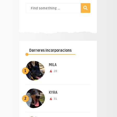
Darreres incorporacions
MILA
1
28
KYRA
2
31