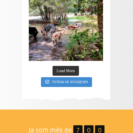
Load More
Follow on Instagram
Ja som més de
7
0
0