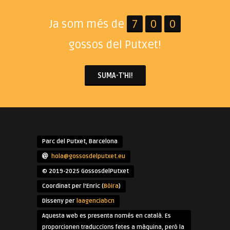
Ja som més de
7
0
0
gossos del Putxet!
SUMA-T'HI!
Parc del Putxet, Barcelona
hola@gossosdelputxet.eu
© 2019-2025 GossosdelPutxet
Coordinat per l'Enric (
Bòira
)
Disseny per
laagenciabcn
Aquesta web es presenta només en català. Es
proporcionen traduccions fetes a màquina, però la