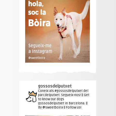
gossosdelputxet
Coneix als #gossosdelputxet del
parcdelputxet. Segueix-nos! || Get
to know our dogs
gossosdelputxet in Barcelona. ||
By @sweetboira || Follow us!