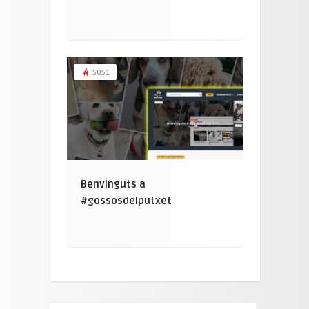
5051
Benvinguts a
#gossosdelputxet