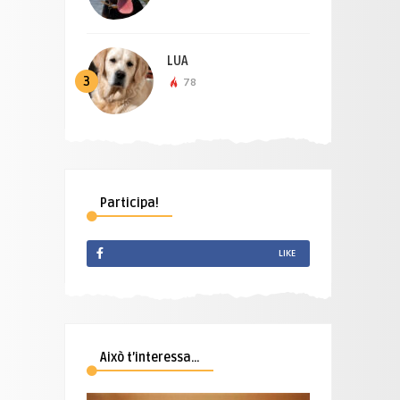
LUA
3
78
Participa!
LIKE
Això t’interessa…