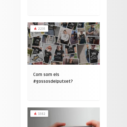
2235
Com som els
#gossosdelputxet?
1582