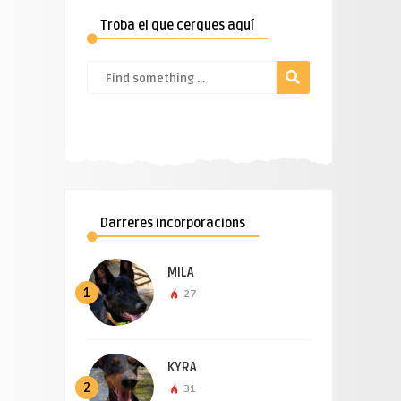
Troba el que cerques aquí
Darreres incorporacions
MILA
1
27
KYRA
2
31