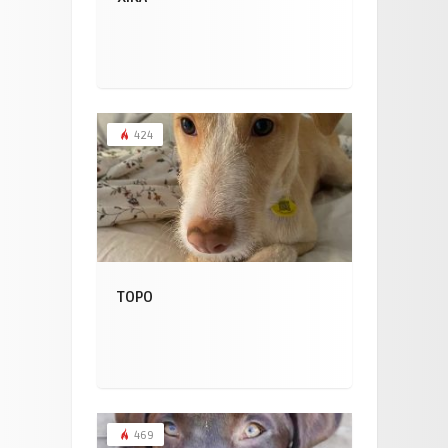
424
TOPO
469