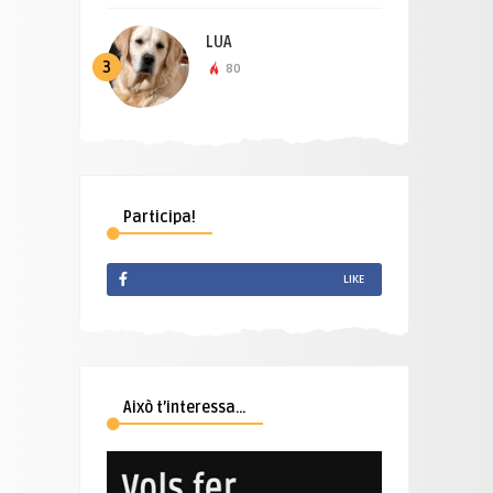
LUA
3
80
Participa!
LIKE
Això t’interessa…