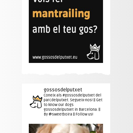
gossosdelputxet
Coneix als #gossosdelputxet del
parcdelputxet. Segueix-nos! || Get
to know our dogs
gossosdelputxet in Barcelona. ||
By @sweetboira || Follow us!