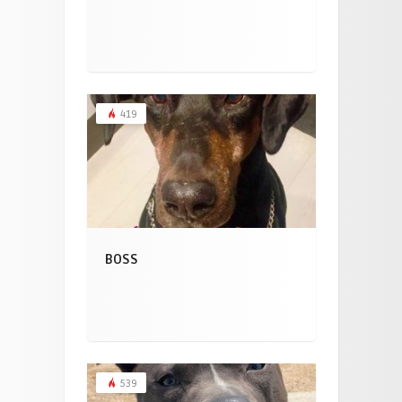
419
BOSS
539