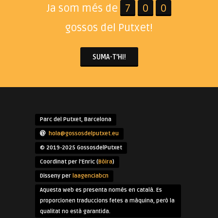
Ja som més de
7
0
0
gossos del Putxet!
SUMA-T'HI!
Parc del Putxet, Barcelona
hola@gossosdelputxet.eu
© 2019-2025 GossosdelPutxet
Coordinat per l'Enric (
Bòira
)
Disseny per
laagenciabcn
Aquesta web es presenta només en català. Es
proporcionen traduccions fetes a màquina, però la
qualitat no està garantida.