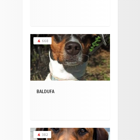
668
BALDUFA
382