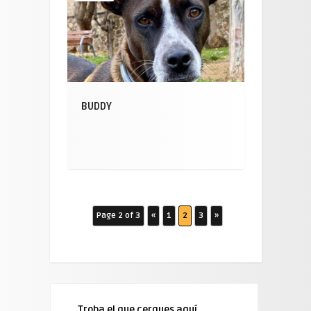
BUDDY
Page 2 of 3
«
1
2
3
»
Troba el que cerques aquí