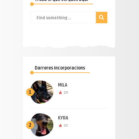
Darreres incorporacions
MILA
1
29
KYRA
2
32