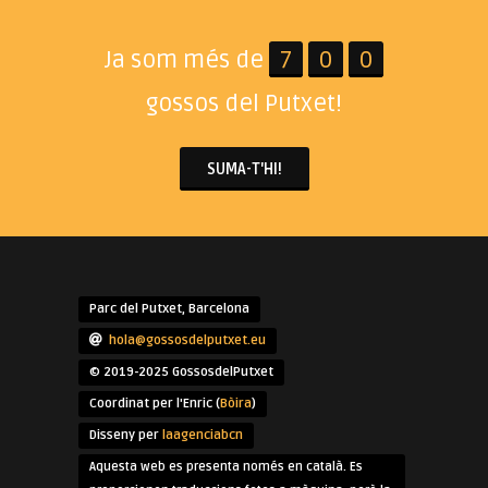
Ja som més de
7
0
0
gossos del Putxet!
SUMA-T'HI!
Parc del Putxet, Barcelona
hola@gossosdelputxet.eu
© 2019-2025 GossosdelPutxet
Coordinat per l'Enric (
Bòira
)
Disseny per
laagenciabcn
Aquesta web es presenta només en català. Es