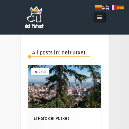
All posts in: delPutxet
2505
El Parc del Putxet