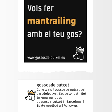
gossosdelputxet
Coneix als #gossosdelputxet del
parcdelputxet. Segueix-nos! || Get
to know our dogs
gossosdelputxet in Barcelona. ||
By @sweetboira || Follow us!