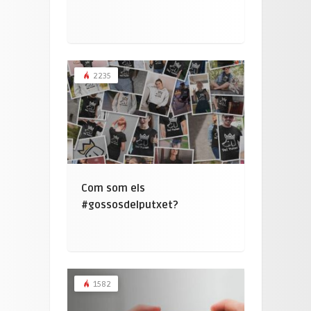
2235
Com som els
#gossosdelputxet?
1582