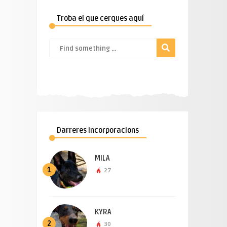
Troba el que cerques aquí
Darreres incorporacions
MILA
1
27
KYRA
2
30