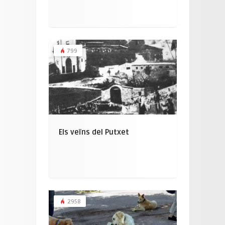
799
Els veïns del Putxet
2958