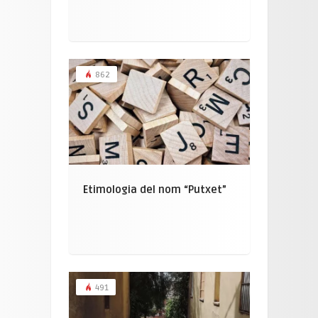
862
Etimologia del nom “Putxet”
491