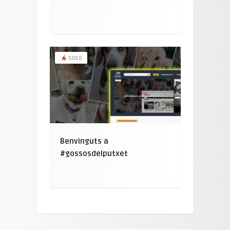
5050
Benvinguts a
#gossosdelputxet