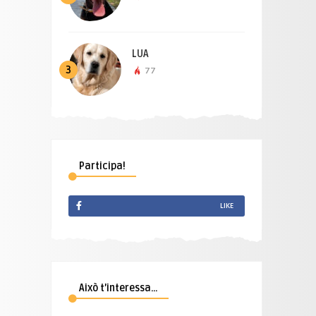
LUA
3
77
Participa!
LIKE
Això t’interessa…